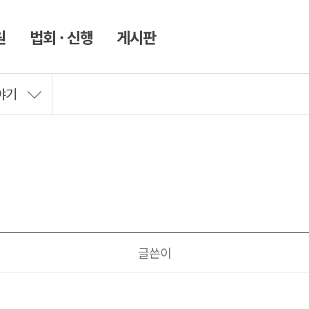
원
법회 · 신행
게시판
야기
글쓴이